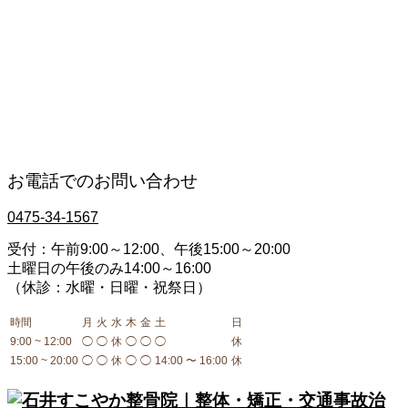
肩コリ
肘・関節の痛み
交通事故治療・むちうち
膝の痛み
手足のしびれ
腰痛・ギックリ腰
産後骨盤矯正
骨盤・背骨のゆがみ
お電話でのお問い合わせ
0475-34-1567
受付：午前9:00～12:00、午後15:00～20:00
土曜日の午後のみ14:00～16:00
（休診：水曜・日曜・祝祭日）
時間
月
火
水
木
金
土
日
9:00 ~ 12:00
◯
◯
休
◯
◯
◯
休
15:00 ~ 20:00
◯
◯
休
◯
◯
14:00 〜 16:00
休