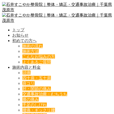
トップ
お知らせ
初めての方へ
施術の流れ
施術方法
こんなお悩みの方
よくあるご質問
施術内容と料金
頭痛
四十肩・五十肩
肩コリ
肘・関節の痛み
交通事故治療・むちうち
膝の痛み
手足のしびれ
腰痛・ギックリ腰