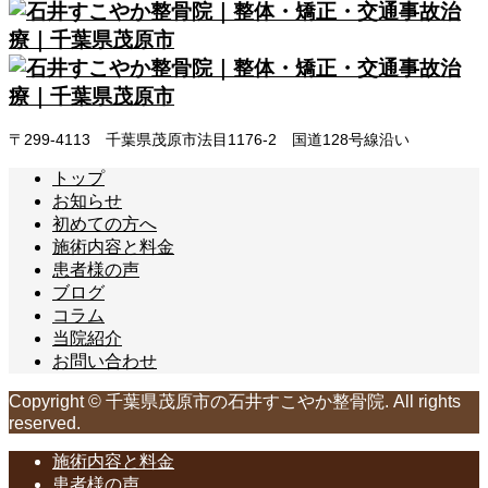
〒299-4113 千葉県茂原市法目1176-2 国道128号線沿い
トップ
お知らせ
初めての方へ
施術内容と料金
患者様の声
ブログ
コラム
当院紹介
お問い合わせ
Copyright © 千葉県茂原市の石井すこやか整骨院. All rights
reserved.
施術内容と料金
患者様の声