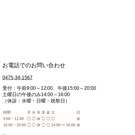
四十肩・五十肩
肩コリ
肘・関節の痛み
交通事故治療・むちうち
膝の痛み
手足のしびれ
腰痛・ギックリ腰
産後骨盤矯正
骨盤・背骨のゆがみ
お電話でのお問い合わせ
0475-34-1567
受付：午前9:00～12:00、午後15:00～20:00
土曜日の午後のみ14:00～16:00
（休診：水曜・日曜・祝祭日）
時間
月
火
水
木
金
土
日
9:00 ~ 12:00
◯
◯
休
◯
◯
◯
休
15:00 ~ 20:00
◯
◯
休
◯
◯
14:00 〜 16:00
休