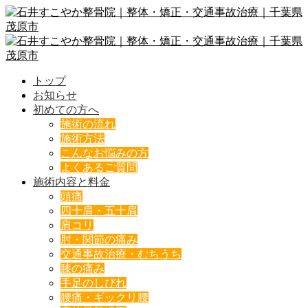
トップ
お知らせ
初めての方へ
施術の流れ
施術方法
こんなお悩みの方
よくあるご質問
施術内容と料金
頭痛
四十肩・五十肩
肩コリ
肘・関節の痛み
交通事故治療・むちうち
膝の痛み
手足のしびれ
腰痛・ギックリ腰