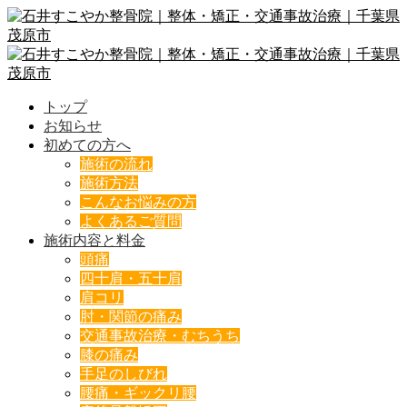
トップ
お知らせ
初めての方へ
施術の流れ
施術方法
こんなお悩みの方
よくあるご質問
施術内容と料金
頭痛
四十肩・五十肩
肩コリ
肘・関節の痛み
交通事故治療・むちうち
膝の痛み
手足のしびれ
腰痛・ギックリ腰