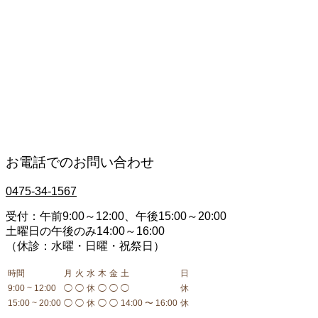
四十肩・五十肩
肩コリ
肘・関節の痛み
交通事故治療・むちうち
膝の痛み
手足のしびれ
腰痛・ギックリ腰
産後骨盤矯正
骨盤・背骨のゆがみ
お電話でのお問い合わせ
0475-34-1567
受付：午前9:00～12:00、午後15:00～20:00
土曜日の午後のみ14:00～16:00
（休診：水曜・日曜・祝祭日）
時間
月
火
水
木
金
土
日
9:00 ~ 12:00
◯
◯
休
◯
◯
◯
休
15:00 ~ 20:00
◯
◯
休
◯
◯
14:00 〜 16:00
休