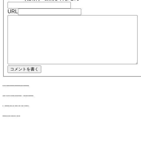
URL
初めての方へ
施術内容と料金
よくある質問
当院紹介
こんなお悩みの方はぜひご相談ください！
頭痛