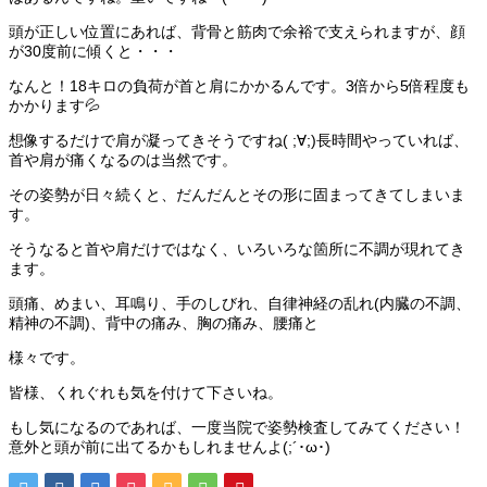
頭が正しい位置にあれば、背骨と筋肉で余裕で支えられますが、顔
が30度前に傾くと・・・
なんと！18キロの負荷が首と肩にかかるんです。3倍から5倍程度も
かかります💦
想像するだけで肩が凝ってきそうですね( ;∀;)長時間やっていれば、
首や肩が痛くなるのは当然です。
その姿勢が日々続くと、だんだんとその形に固まってきてしまいま
す。
そうなると首や肩だけではなく、いろいろな箇所に不調が現れてき
ます。
頭痛、めまい、耳鳴り、手のしびれ、自律神経の乱れ(内臓の不調、
精神の不調)、背中の痛み、胸の痛み、腰痛と
様々です。
皆様、くれぐれも気を付けて下さいね。
もし気になるのであれば、一度当院で姿勢検査してみてください！
意外と頭が前に出てるかもしれませんよ(;´･ω･)