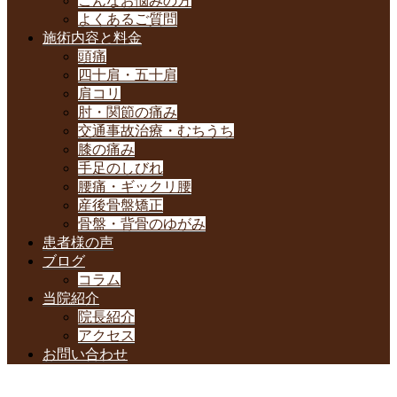
こんなお悩みの方
よくあるご質問
施術内容と料金
頭痛
四十肩・五十肩
肩コリ
肘・関節の痛み
交通事故治療・むちうち
膝の痛み
手足のしびれ
腰痛・ギックリ腰
産後骨盤矯正
骨盤・背骨のゆがみ
患者様の声
ブログ
コラム
当院紹介
院長紹介
アクセス
お問い合わせ