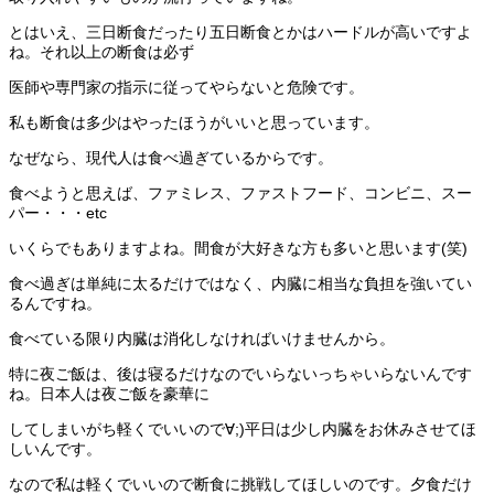
とはいえ、三日断食だったり五日断食とかはハードルが高いですよ
ね。それ以上の断食は必ず
医師や専門家の指示に従ってやらないと危険です。
私も断食は多少はやったほうがいいと思っています。
なぜなら、現代人は食べ過ぎているからです。
食べようと思えば、ファミレス、ファストフード、コンビニ、スー
パー・・・etc
いくらでもありますよね。間食が大好きな方も多いと思います(笑)
食べ過ぎは単純に太るだけではなく、内臓に相当な負担を強いてい
るんですね。
食べている限り内臓は消化しなければいけませんから。
特に夜ご飯は、後は寝るだけなのでいらないっちゃいらないんです
ね。日本人は夜ご飯を豪華に
してしまいがち軽くでいいので∀;)平日は少し内臓をお休みさせてほ
しいんです。
なので私は軽くでいいので断食に挑戦してほしいのです。夕食だけ