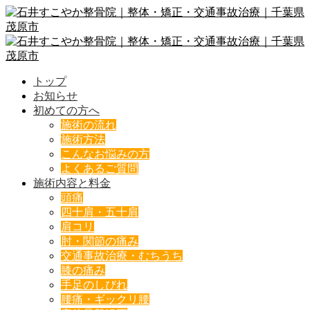
トップ
お知らせ
初めての方へ
施術の流れ
施術方法
こんなお悩みの方
よくあるご質問
施術内容と料金
頭痛
四十肩・五十肩
肩コリ
肘・関節の痛み
交通事故治療・むちうち
膝の痛み
手足のしびれ
腰痛・ギックリ腰