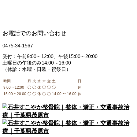
手足のしびれ
腰痛・ギックリ腰
産後骨盤矯正
骨盤・背骨のゆがみ
お電話でのお問い合わせ
0475-34-1567
受付：午前9:00～12:00、午後15:00～20:00
土曜日の午後のみ14:00～16:00
（休診：水曜・日曜・祝祭日）
時間
月
火
水
木
金
土
日
9:00 ~ 12:00
◯
◯
休
◯
◯
◯
休
15:00 ~ 20:00
◯
◯
休
◯
◯
14:00 〜 16:00
休